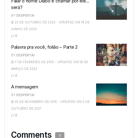
Falar o nome Diabo é chamar por ele…
será?
BY
DESPERTAI
23 DE OUTUBRO DE 2022 - UPDATED ON 18 DE
JUNHO DE 2023
0
Palavra pra você, folião – Parte 2
BY
DESPERTAI
7 DE FEVEREIRO DE 2016 - UPDATED ON 18 DE
MARÇO DE 2022
0
A mensagem
BY
DESPERTAI
25 DE NOVEMBRO DE 2015 - UPDATED ON 3 DE
OUTUBRO DE 2021
0
Comments
1