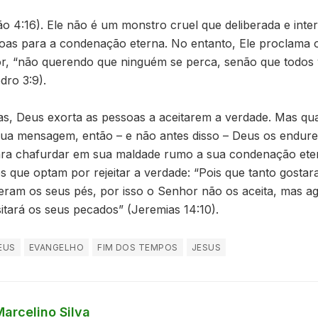
o 4:16). Ele não é um monstro cruel que deliberada e inter
oas para a condenação eterna. No entanto, Ele proclama o
r, “não querendo que ninguém se perca, senão que todos
dro 3:9).
ras, Deus exorta as pessoas a aceitarem a verdade. Mas q
Sua mensagem, então – e não antes disso – Deus os endure
ara chafurdar em sua maldade rumo a sua condenação eter
 que optam por rejeitar a verdade: “Pois que tanto gosta
veram os seus pés, por isso o Senhor não os aceita, mas a
isitará os seus pecados” (Jeremias 14:10).
EUS
EVANGELHO
FIM DOS TEMPOS
JESUS
Marcelino Silva