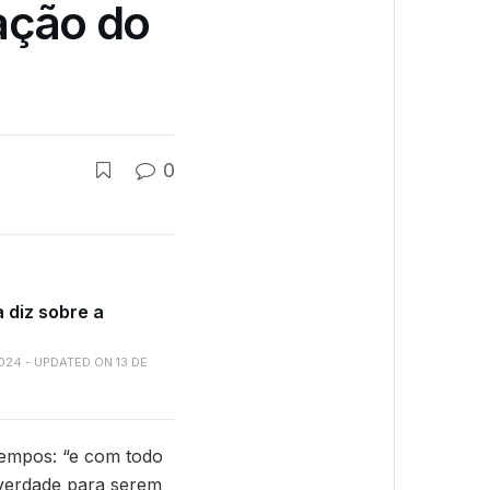
ação do
0
a diz sobre a
2024 - UPDATED ON 13 DE
tempos: “e com todo
 verdade para serem