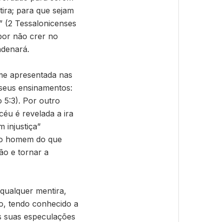
tira; para que sejam
” (2 Tessalonicenses
por não crer no
ndenará.
rme apresentada nas
 seus ensinamentos:
5:3). Por outro
céu é revelada a ira
 injustiça”
a o homem do que
ão e tornar a
qualquer mentira,
o, tendo conhecido a
s suas especulações