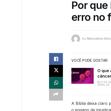
Por que
erro no 
by
Marcelino Silv
VOCÊ PODE GOSTAR
O que a
cânce
12 DE A
ABRIL DE
A Bíblia deixa claro
o engano da injusti