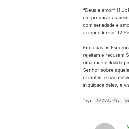
“Deus é amor” (1 Joã
em preparar as pess
com seriedade e amo
arrepender-se” (2 Pe
Em todas as Escritu
rejeitam e recusam 
uma mente iludida p
Senhor sobre aqueles
errantes, e não deti
iniquidade deles, e v
Tags:
APOCALIPSE
D