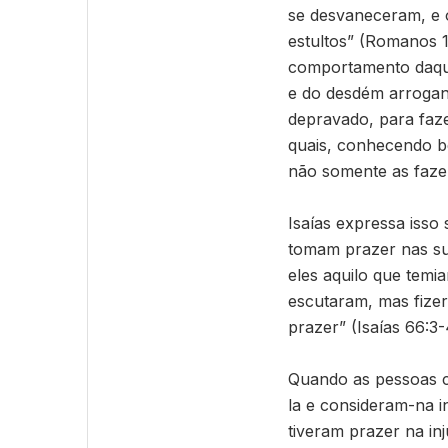
se desvaneceram, e 
estultos” (Romanos 1
comportamento daque
e do desdém arrogan
depravado, para faz
quais, conhecendo be
não somente as faze
Isaías expressa isso
tomam prazer nas sua
eles aquilo que temi
escutaram, mas fize
prazer” (Isaías 66:3-
Quando as pessoas c
la e consideram-na i
tiveram prazer na inj