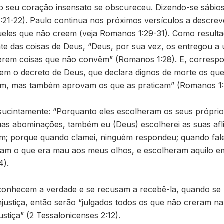
o seu coração insensato se obscureceu. Dizendo-se sábio
:21-22). Paulo continua nos próximos versículos a descrev
les que não creem (veja Romanos 1:29-31). Como resulta
te das coisas de Deus, “Deus, por sua vez, os entregou a
erem coisas que não convêm” (Romanos 1:28). E, corresp
m o decreto de Deus, que declara dignos de morte os que 
m, mas também aprovam os que as praticam” (Romanos 1:
 sucintamente: “Porquanto eles escolheram os seus própri
s abominações, também eu (Deus) escolherei as suas afliç
am; porque quando clamei, ninguém respondeu; quando fale
ram o que era mau aos meus olhos, e escolheram aquilo e
4).
onhecem a verdade e se recusam a recebê-la, quando se
njustiça, então serão “julgados todos os que não creram na
ustiça” (2 Tessalonicenses 2:12).