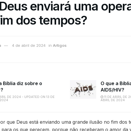
 Deus enviará uma oper
fim dos tempos?
a
4 de abril de 2024
in
Artigos
 Bíblia diz sobre o
O que a Bíbli
r?
AIDS/HIV?
BRIL DE 2024 - UPDATED ON 13 DE
11 DE ABRIL DE 
 2024
ABRIL DE 2024
 por que Deus está enviando uma grande ilusão no fim dos 
ça para os que perecem, porque não receberam o amor da