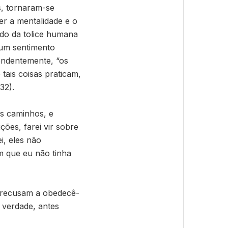
s, tornaram-se
er a mentalidade e o
do da tolice humana
 um sentimento
ondentemente, “os
tais coisas praticam,
32).
os caminhos, e
ões, farei vir sobre
i, eles não
m que eu não tinha
 recusam a obedecê-
 verdade, antes