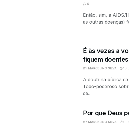
0
Então, sim, a AIDS/
as outras doenças) f
É às vezes a v
fiquem doentes
BY
MARCELINO SILVA
10 
A doutrina bíblica d
Todo-poderoso sobre
de...
Por que Deus p
BY
MARCELINO SILVA
9 D