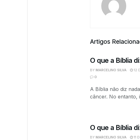
Artigos Relacion
O que a Bíblia 
BY
MARCELINO SILVA
12 
0
A Bíblia não diz nad
câncer. No entanto, i
O que a Bíblia 
BY
MARCELINO SILVA
11 