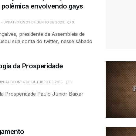
e polêmica envolvendo gays
 - UPDATED ON 22 DE JUNHO DE 2023
0
çalves, presidente da Assembleia de
sou sua conta do twitter, nesse sábado
ogia da Prosperidade
UPDATED ON 14 DE OUTUBRO DE 2015
1
 da Prosperidade Paulo Júnior Baixar
gamento