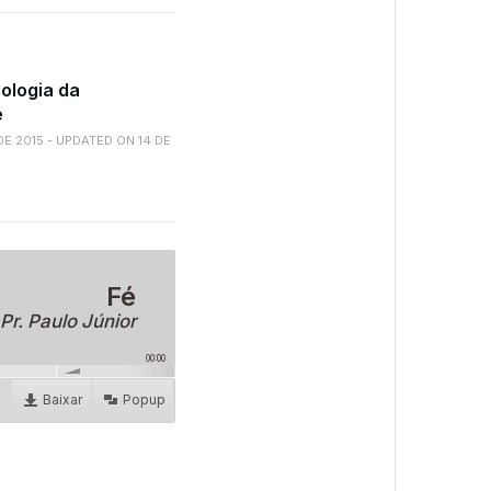
eologia da
e
E 2015 - UPDATED ON 14 DE
Fé
Pr. Paulo Júnior
00:00
Baixar
Popup