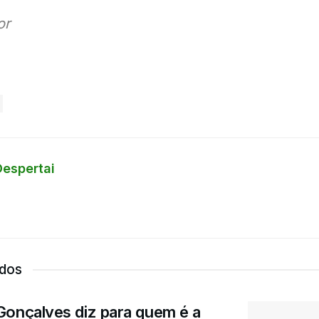
or
Despertai
ados
Gonçalves diz para quem é a