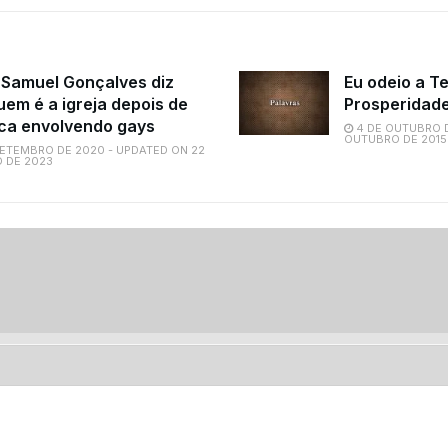
 Samuel Gonçalves diz
Eu odeio a T
uem é a igreja depois de
Prosperidad
ca envolvendo gays
4 DE OUTUBRO D
OUTUBRO DE 2015
SETEMBRO DE 2020 - UPDATED ON 22
 DE 2023