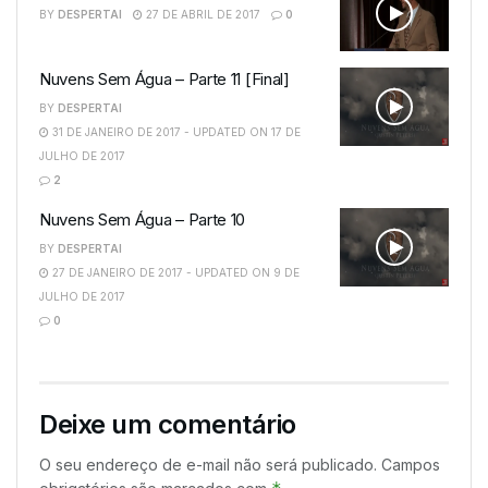
BY
DESPERTAI
27 DE ABRIL DE 2017
0
Nuvens Sem Água – Parte 11 [Final]
BY
DESPERTAI
31 DE JANEIRO DE 2017 - UPDATED ON 17 DE
JULHO DE 2017
2
Nuvens Sem Água – Parte 10
BY
DESPERTAI
27 DE JANEIRO DE 2017 - UPDATED ON 9 DE
JULHO DE 2017
0
Deixe um comentário
O seu endereço de e-mail não será publicado.
Campos