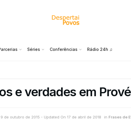
Parcerias
Séries
Conferências
Rádio 24h ♫
os e verdades em Prové
9 de outubro de 2015 - Updated On 17 de abril de 2018
in
Frases de E