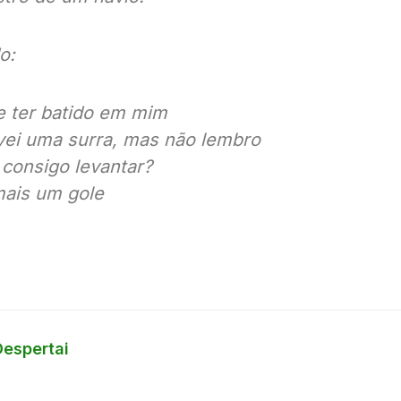
o:
 ter batido em mim
vei uma surra, mas não lembro
 consigo levantar?
mais um gole
Despertai