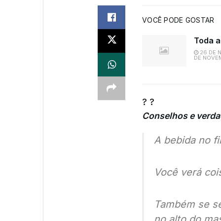
VOCÊ PODE GOSTAR
Toda a
26 DE 
DE NOVE
? ?
Conselhos e verda
A bebida no 
Você verá cois
Também se sen
no alto do ma