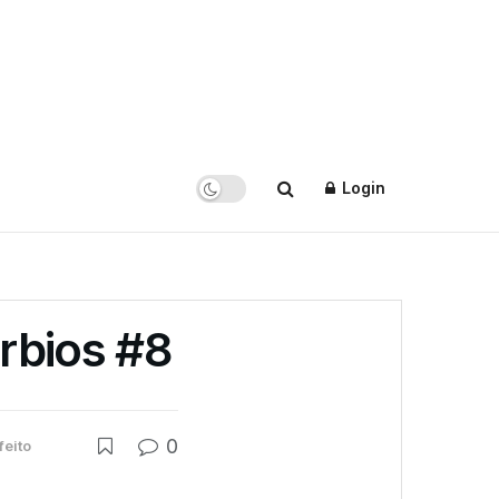
Login
rbios #8
0
feito