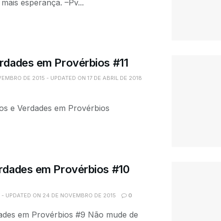
 mais esperança. –Pv...
rdades em Provérbios #11
EMBRO DE 2015 - UPDATED ON 17 DE ABRIL DE 2018
hos e Verdades em Provérbios
rdades em Provérbios #10
 - UPDATED ON 24 DE NOVEMBRO DE 2015
0
dades em Provérbios #9 Não mude de