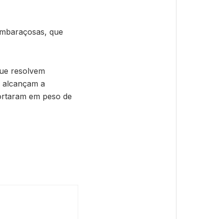
 embaraçosas, que
que resolvem
es alcançam a
portaram em peso de