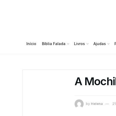
Início
Bíblia Falada
Livros
Ajudas
A Mochil
by
Helena
21