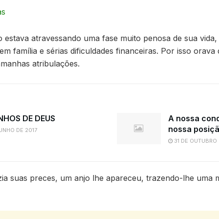
as
 estava atravessando uma fase muito penosa de sua vida,
m família e sérias dificuldades financeiras. Por isso orava
amanhas atribulações.
NHOS DE DEUS
A nossa con
nossa posiçã
UNHO DE 2017
31 DE OUTUBRO 
ia suas preces, um anjo lhe apareceu, trazendo-lhe uma m