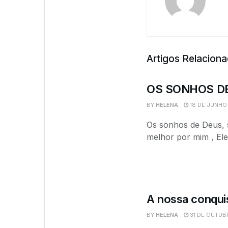
Artigos Relacion
OS SONHOS D
BY
HELENA
18 DE JUNHO 
Os sonhos de Deus, s
melhor por mim , Ele 
A nossa conqui
BY
HELENA
31 DE OUTUB