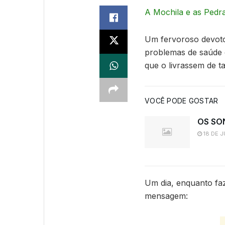
A Mochila e as Pedr
Um fervoroso devoto
problemas de saúde e
que o livrassem de t
VOCÊ PODE GOSTAR
OS SO
18 DE J
Um dia, enquanto faz
mensagem: