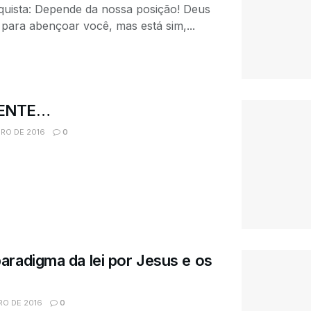
quista: Depende da nossa posição! Deus
para abençoar você, mas está sim,...
RENTE…
RO DE 2016
0
radigma da lei por Jesus e os
RO DE 2016
0