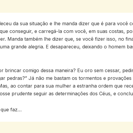
ceu da sua situação e lhe manda dizer que é para você c
ue conseguir, e carregá-la com você, em suas costas, por
er. Manda também lhe dizer que, se você fizer isso, no fin
á uma grande alegria. E desapareceu, deixando o homem ba
 brincar comigo dessa maneira? Eu oro sem cessar, pedin
ar pedras?” Já não me bastam os tormentos e provações 
Mas, ao contar para sua mulher a estranha ordem que rec
 fosse prudente seguir as determinações dos Céus, e conclu
 que faz…