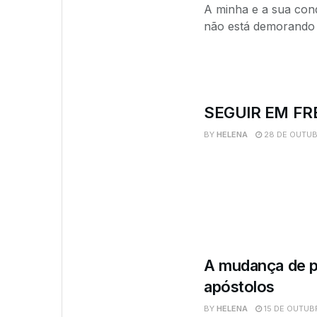
A minha e a sua con
não está demorando 
SEGUIR EM F
BY
HELENA
28 DE OUTUB
A mudança de pa
apóstolos
BY
HELENA
15 DE OUTUB