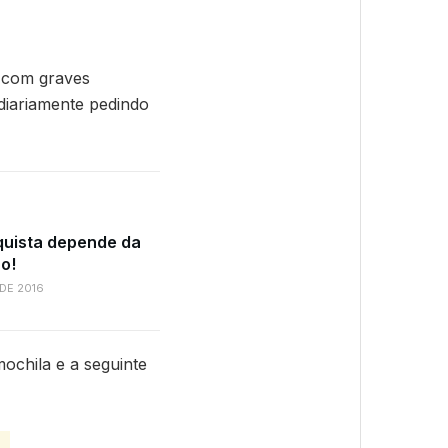
 com graves
 diariamente pedindo
quista depende da
o!
DE 2016
ochila e a seguinte