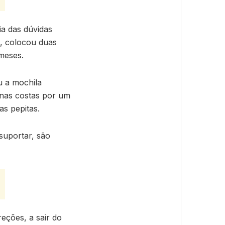
a das dúvidas
, colocou duas
meses.
u a mochila
 nas costas por um
s pepitas.
suportar, são
reções, a sair do