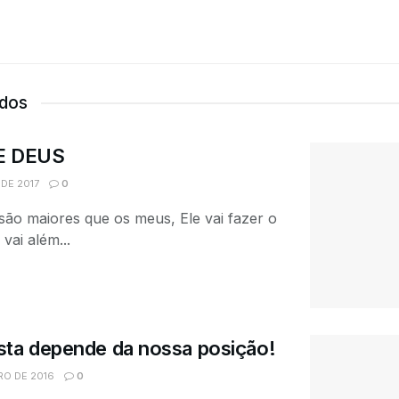
ados
E DEUS
DE 2017
0
ão maiores que os meus, Ele vai fazer o
vai além...
sta depende da nossa posição!
RO DE 2016
0